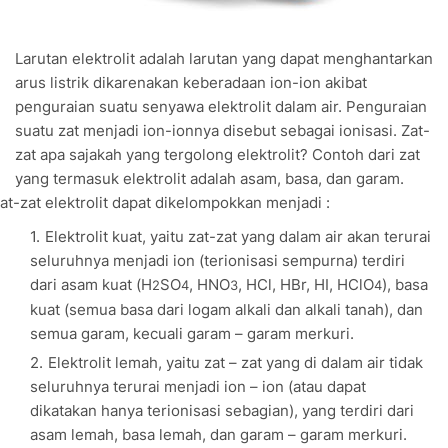
Larutan elektrolit adalah larutan yang dapat menghantarkan
arus listrik dikarenakan keberadaan ion-ion akibat
penguraian suatu senyawa elektrolit dalam air. Penguraian
suatu zat menjadi ion-ionnya disebut sebagai ionisasi. Zat-
zat apa sajakah yang tergolong elektrolit? Contoh dari zat
yang termasuk elektrolit adalah asam, basa, dan garam.
at-zat elektrolit dapat dikelompokkan menjadi :
Elektrolit kuat, yaitu zat-zat yang dalam air akan terurai
seluruhnya menjadi ion (terionisasi sempurna) terdiri
dari asam kuat (H
SO
, HNO
, HCl, HBr, HI, HClO
), basa
2
4
3
4
kuat (semua basa dari logam alkali dan alkali tanah), dan
semua garam, kecuali garam – garam merkuri.
Elektrolit lemah, yaitu zat – zat yang di dalam air tidak
seluruhnya terurai menjadi ion – ion (atau dapat
dikatakan hanya terionisasi sebagian), yang terdiri dari
asam lemah, basa lemah, dan garam – garam merkuri.