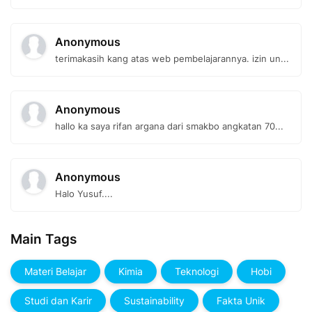
Anonymous
terimakasih kang atas web pembelajarannya. izin un...
Anonymous
hallo ka saya rifan argana dari smakbo angkatan 70...
Anonymous
Halo Yusuf....
Main Tags
Materi Belajar
Kimia
Teknologi
Hobi
Studi dan Karir
Sustainability
Fakta Unik