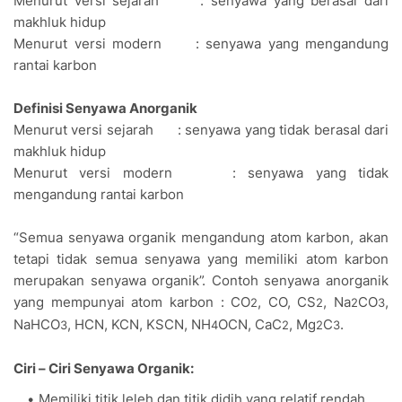
Menu
r
ut ve
r
si seja
r
ah
: senyawa yang be
r
asal da
r
i
makhluk hidup
Menu
r
ut ve
r
si mode
r
n
: senyawa yang mengandung
r
antai ka
r
bon
Definisi Senyawa Ano
r
ganik
Menu
r
ut ve
r
si seja
r
ah
: senyawa yang tidak be
r
asal da
r
i
makhluk hidup
Menu
r
ut ve
r
si mode
r
n
: senyawa yang tidak
mengandung
r
antai ka
r
bon
“Semua senyawa o
r
ganik mengandung atom ka
r
bon, akan
tetapi tidak semua senyawa yang memiliki atom ka
r
bon
me
r
upakan senyawa o
r
ganik”. Contoh senyawa ano
r
ganik
yang mempunyai atom ka
r
bon : CO
, CO, CS
, Na
CO
,
2
2
2
3
NaHCO
, HCN, KCN, KSCN, NH
OCN, CaC
, Mg
C
.
3
4
2
2
3
Ciri – Ciri Senyawa Organik:
Memiliki titik leleh dan titik didih yang relatif rendah,