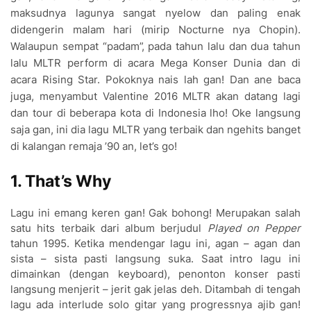
maksudnya lagunya sangat nyelow dan paling enak
didengerin malam hari (mirip Nocturne nya Chopin).
Walaupun sempat “padam”, pada tahun lalu dan dua tahun
lalu MLTR perform di acara Mega Konser Dunia dan di
acara Rising Star. Pokoknya nais lah gan! Dan ane baca
juga, menyambut Valentine 2016 MLTR akan datang lagi
dan tour di beberapa kota di Indonesia lho! Oke langsung
saja gan, ini dia lagu MLTR yang terbaik dan ngehits banget
di kalangan remaja ’90 an, let’s go!
1. That’s Why
Lagu ini emang keren gan! Gak bohong! Merupakan salah
satu hits terbaik dari album berjudul
Played on Pepper
tahun 1995. Ketika mendengar lagu ini, agan – agan dan
sista – sista pasti langsung suka. Saat intro lagu ini
dimainkan (dengan keyboard), penonton konser pasti
langsung menjerit – jerit gak jelas deh. Ditambah di tengah
lagu ada interlude solo gitar yang progressnya ajib gan!