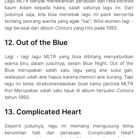
Lagu MLTR banyak menekankan perasaan dan rasa kecewa
kaum Adam kepada hawa, salah satunya lagu ini. Dari
judulnya saja, kita bisa menebak lagu ini pasti bercerita
tentang seorang wanita yang agak "liar". Wild women lagi -
lagi berasal dari album
Colou
rs
yang
rilis pada 1993.
12. Out of the Blue
Lagi - lagi lagu MLTR yang bisa dibilang menyebutkan
warna biru dalam judulnya, selain Blue Night. Out of the
Blue merupakan salah satu lagu yang ane suka gan,
walaupun udah ane hapus karena memori ane kurang. Tapi
lagu ini tetep direkomendasikan buat kamu pecinta MLTR
lho! Me
rupakan salah satu tajuk di album be
rjudul
Colou
rs
tahun 1993.
13. Complicated Hea
rt
Sepe
rti judulnya, lagu ini memang mengusung tema
ke
rumitan hati dan pe
rasaan. Complicated Hea
rt