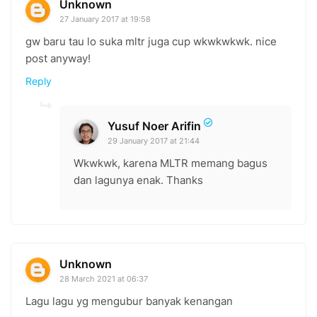
Unknown
27 January 2017 at 19:58
gw baru tau lo suka mltr juga cup wkwkwkwk. nice
post anyway!
Reply
Yusuf Noer Arifin
29 January 2017 at 21:44
Wkwkwk, karena MLTR memang bagus
dan lagunya enak. Thanks
Unknown
28 March 2021 at 06:37
Lagu lagu yg mengubur banyak kenangan