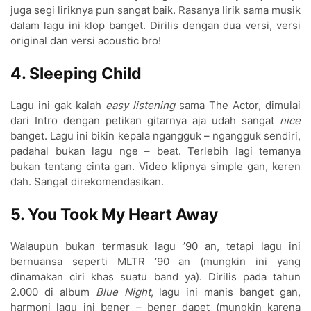
juga segi liriknya pun sangat baik. Rasanya lirik sama musik
dalam lagu ini klop banget. Dirilis dengan dua versi, versi
original dan versi acoustic bro!
4. Sleeping Child
Lagu ini gak kalah
easy listening
sama The Actor, dimulai
dari Intro dengan petikan gitarnya aja udah sangat
nice
banget. Lagu ini bikin kepala ngangguk – ngangguk sendiri,
padahal bukan lagu nge – beat. Terlebih lagi temanya
bukan tentang cinta gan. Video klipnya simple gan, keren
dah. Sangat direkomendasikan.
5. You Took My Heart Away
Walaupun bukan termasuk lagu ’90 an, tetapi lagu ini
bernuansa seperti MLTR ’90 an (mungkin ini yang
dinamakan ciri khas suatu band ya). Dirilis pada tahun
2.000 di album
Blue Night
, lagu ini manis banget gan,
harmoni lagu ini bener – bener dapet (mungkin karena