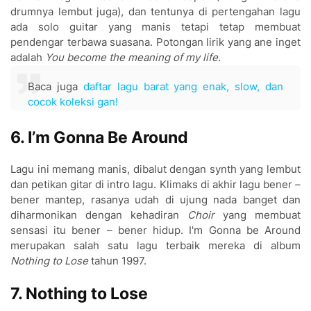
drumnya lembut juga), dan tentunya di pertengahan lagu
ada solo guitar yang manis tetapi tetap membuat
pendengar terbawa suasana. Potongan lirik yang ane inget
adalah
You become the meaning of my life.
Baca juga
dafta
r
lagu ba
rat yang enak, slow, dan
cocok koleksi gan!
6. I’m Gonna Be Around
Lagu ini memang manis, dibalut dengan synth yang lembut
dan petikan gita
r di int
ro lagu.
Klimaks di akhir lagu bener –
bener mantep, rasanya udah di ujung nada banget dan
diharmonikan dengan kehadiran
Choir
yang membuat
sensasi itu bener – bener hidup. I'm Gonna be A
round
me
rupakan salah satu lagu te
rbaik me
reka di album
Nothing to Lose
tahun 1997.
7. Nothing to Lose