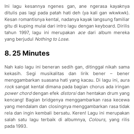
Ini lagu kesannya ngenes gan, ane ngerasa kayaknya
ditulis pas lagi pada patah hati deh (ya kali gan wkwkwk).
Kesan romantisnya kental, nadanya kayak langsung familiar
gitu di kuping mulai da
ri int
ro lagu dengan keyboa
rd
. Dirilis
tahun 1997, lagu ini merupakan
ace
dari album mereka
yang berjudul
Nothing to Lose
.
8. 25 Minutes
Nah kalo lagu ini beneran sedih gan, ditinggal nikah sama
kekasih. Segi musikalitas dan lirik bener – bener
menggambarkan suasana hati yang kacau. Di lagu ini, aura
rock
sangat kental dimana pada bagian chorus ada iringan
power chord
dengan efek
distorsi
dan hentakan drum yang
kencang! Bagian bridgenya menggambarkan rasa kecewa
yang mendalam dan closingnya menggambarkan rasa tidak
rela dan ingin kembali bersatu. Keren! Lagu ini me
rupakan
salah satu lagu te
rbaik di albumnya,
Colou
rs,
yang
rilis
pada 1993.