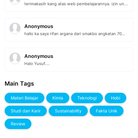
terimakasih kang atas web pembelajarannya. izin un...
Anonymous
hallo ka saya rifan argana dari smakbo angkatan 70...
Anonymous
Halo Yusuf....
Main Tags
Materi Belajar
Kimia
Teknologi
Hobi
Studi dan Karir
Sustainability
Fakta Unik
Review