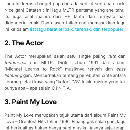
Lagu ini kerasa banget pop dan ada sedikit sentuhan rock!
Nice gan! Catatan : ini lagu MLTR pertama yang ane tahu,
itu juga asal mainin dari HP tante dan ternyata pas
didengerin enak! Dan alasan inilah ane memasukkan lagu
ini ke dalam
list lagu barat terbaik, terenak, dan terpopuler.
2. The Actor
The Actor merupakan salah satu single paling
hits
dan
fenomenal
dari MLTR. Dirilis tahun 1991 dari album
“Michael Learns to Rock” musiknya renyah dan
easy
listening
gan. Menceritakan tentang perebutan cinta antara
seorang lelaki kaya yang “kotor” “VS” lelaki miskin yang tak
punya apa – apa selain C I N T A.
3. Paint My Love
Paint My Love merupakan tajuk utama dari album Paint My
Love – Greatest Hits tahun 1996. Emang gak salah gan, lagu
ini berkualitas bukan hanya segi musikalitasnya saja tetapi