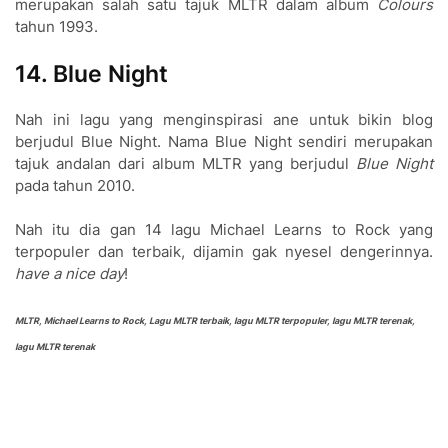
me
rupakan salah satu tajuk MLTR dalam album
Colours
tahun 1993.
14. Blue Night
Nah ini lagu yang menginspi
rasi ane untuk bikin blog
be
rjudul Blue Night. Nama Blue Night sendi
ri
me
rupakan
tajuk andalan da
ri album MLTR yang be
rjudul
Blue Night
pada tahun 2010.
Nah itu dia gan 14 lagu Michael Learns to Rock yang
terpopuler dan terbaik, dijamin gak nyesel denge
rinnya.
have a nice day
!
MLTR, Michael Learns to Rock, Lagu MLTR terbaik, lagu MLTR terpopuler, lagu MLTR terenak,
lagu MLTR terenak