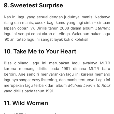
9. Sweetest Surprise
Nah ini lagu yang sesuai dengan judulnya, manis! Nadanya
riang dan manis, cocok bagi kamu yang lagi cinta – cintaan
(apaan coba? :v). Dirilis tahun 2008 dalam album
Eternity
,
lagu ini sangat cepat akrab di telinga. Walaupun bukan lagu
’90 an, tetap lagu ini sangat layak kok dikoleksi!
10. Take Me to Your Hea
rt
Bisa dibilang lagu ini me
rupakan lagu awalnya MLTR
ka
rena memang di
rilis pada 1991 dimana MLTR baru
berdiri. Ane sendiri menyarankan lagu ini karena memang
lagunya sangat easy listening, dan manis tentunya. Lagu ini
me
rupakan lagu te
rbaik da
ri album
Michael Lea
rns to Rock
yang di
rilis pada tahun 1991.
11. Wild Women