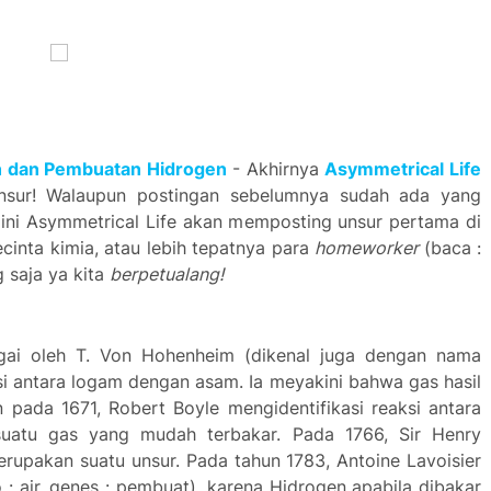
n
dan Pembuatan Hid
rogen
-
Akhirnya
Asymmetrical Life
unsur! Walaupun postingan sebelumnya sudah ada yang
i ini Asymmetrical Life akan memposting unsur pertama di
ecinta kimia, atau lebih tepatnya para
homeworker
(baca :
 saja ya kita
berpetualang!
rigai oleh T. Von Hohenheim (dikenal juga dengan nama
i anta
ra
logam dengan asam. Ia meyakini bahwa gas
hasil
n pada 1671, Robe
rt Boyle mengidentifikasi
reaksi anta
ra
uatu gas yang mudah te
rbaka
r
. Pada 1766, Si
r Hen
ry
e
rupakan suatu unsu
r. Pada tahun 1783, Antoine Lavoisie
r
 : ai
r, genes : pembuat), ka
rena Hid
rogen apabila dibaka
r