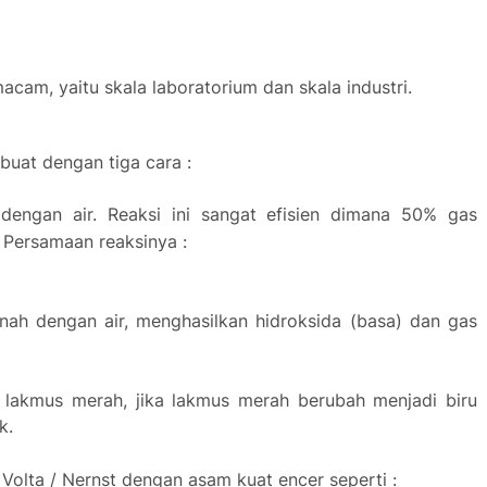
acam, yaitu skala labo
rato
rium dan skala indust
ri.
buat dengan tiga cara :
dengan air. Reaksi ini sangat efisien dimana 50% gas
. Persamaan reaksinya :
tanah dengan air, menghasilkan hidroksida (basa) dan gas
s lakmus merah, jika lakmus merah berubah menjadi biru
k.
t Volta / Nernst dengan asam kuat encer seperti :