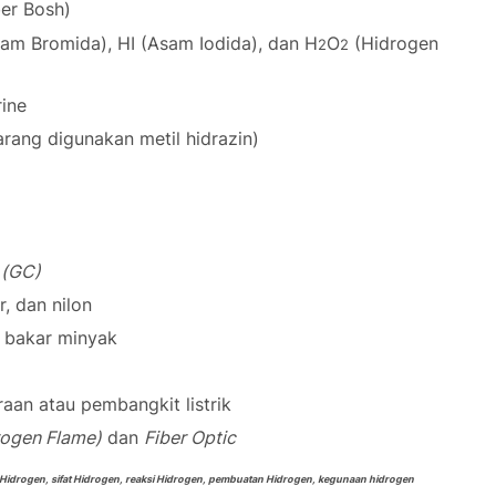
er Bosh)
am Bromida), HI (Asam Iodida), dan H
O
(Hidrogen
2
2
ine
rang digunakan metil hidrazin)
 (GC)
, dan nilon
n bakar minyak
an atau pembangkit listrik
rogen Flame)
dan
Fiber Optic
 Hidrogen, sifat Hidrogen, reaksi Hidrogen, pembuatan Hidrogen, kegunaan hidrogen