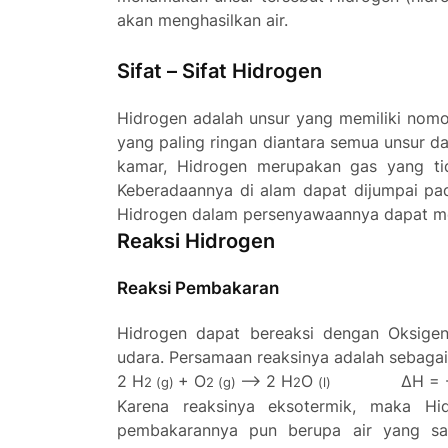
akan menghasilkan ai
r.
Sifat – Sifat Hidrogen
Hidrogen adalah unsur yang memiliki nom
yang paling ringan diantara semua unsur 
kamar, Hidrogen merupakan gas yang tid
Keberadaannya di alam dapat dijumpai p
Hidrogen dalam persenyawaannya dapat m
Reaksi Hidrogen
Reaksi Pembakaran
Hidrogen dapat bereaksi dengan Oksigen
udara. Persamaan reaksinya adalah sebagai 
2 H
+ O
--> 2 H
O
ΔH = 
2 (g)
2 (g)
2
(l)
Karena reaksinya eksotermik, maka Hi
pembakarannya pun berupa air yang san