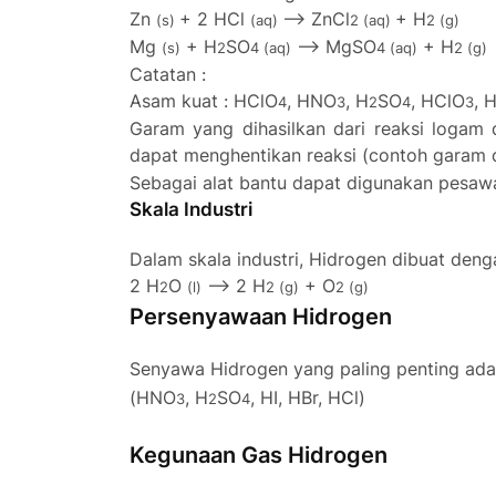
Zn
+ 2 HCl
--> ZnCl
+ H
(s)
(aq)
2 (aq)
2 (g)
Mg
+ H
SO
--> MgSO
+ H
(s)
2
4 (aq)
4 (aq)
2 (g)
Catatan :
Asam kuat : HClO
, HNO
, H
SO
, HClO
, 
4
3
2
4
3
Garam yang dihasilkan dari reaksi logam
dapat menghentikan reaksi (contoh garam
Sebagai alat bantu dapat digunakan pesaw
Skala Industri
Dalam skala industri, Hidrogen dibuat denga
2 H
O
--> 2 H
+ O
2
(l)
2 (g)
2 (g)
Persenyawaan Hidrogen
Senyawa Hidrogen yang paling penting adal
(
HNO
,
H
SO
,
HI, HB
r, HCl)
3
2
4
Kegunaan Gas Hidrogen