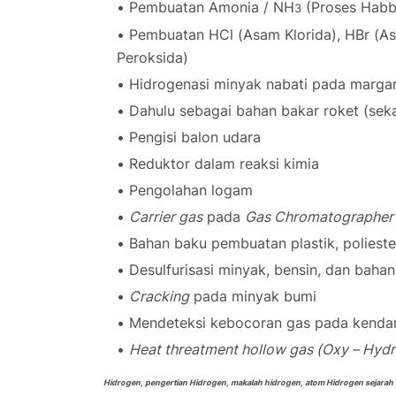
Pembuatan Amonia /
NH
(Proses Habb
3
Pembuatan HCl (Asam Klorida), HBr (As
Peroksida)
Hidrogenasi minyak nabati pada margar
Dahulu sebagai bahan bakar roket (seka
Pengisi balon udara
Reduktor dalam reaksi kimia
Pengolahan logam
Carrier gas
pada
Gas Chromatographer
Bahan baku pembuatan plastik, poliester
Desulfurisasi minyak, bensin, dan baha
Cracking
pada minyak bumi
Mendeteksi kebocoran gas pada kendara
Heat threatment hollow gas (Oxy – Hyd
Hidrogen, pengertian Hidrogen, makalah hidrogen, atom Hidrogen sejarah