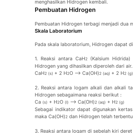
menghasilkan Hidrogen kembali.
Pembuatan Hidrogen
Pembuatan Hid
rogen te
rbagi menjadi dua m
Skala Laboratorium
Pada skala laboratorium, Hidrogen dapat di
1. Reaksi antara CaH
(Kalsium Hidrida) 
2
Hidrogen yang dihasilkan diperoleh dari air
CaH
+ 2 H
O --> Ca(OH)
+ 2 H
2 (s)
2
2 (aq)
2 (g)
2. Reaksi antara logam alkali dan alkali 
Hidrogen sebagaimana reaksi berikut :
Ca
+ H
O
--> Ca(OH)
+ H
(s)
2
(l)
2 (aq)
2 (g)
Sebagai indikator dapat digunakan kerta
maka Ca(OH)
dan Hidrogen telah terbentu
2
3. Reaksi antara logam di sebelah kiri dere