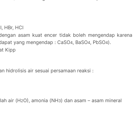
HI, HBr, HCl
 dengan asam kuat encer tidak boleh mengendap karena
 dapat yang mengendap : CaSO
, BaSO
, PbSO
).
4
4
4
at Kipp
n hidrolisis air sesuai persamaan reaksi :
ah air (
H
O), amonia (
NH
) dan asam – asam mineral
2
3