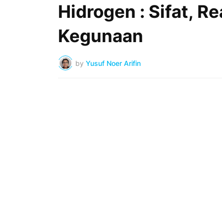
Hidrogen : Sifat, R
Kegunaan
by
Yusuf Noer Arifin