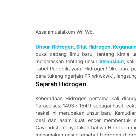
Assalamualaikum Wr. Wb.
Unsu
r
Hid
rogen, Sifat Hid
rogen
, Kegunaa
buka cabang ilmu baru, tentang kimia 
menjelaskan tentang unsur
Stronsium
, kal
Tabel Periodik, yaitu Hidrogen! Oke para p
para tukang ngerjain PR wkwkwk), langsung
Seja
rah Hid
rogen
Kebe
radaan
Hid
rogen pe
rtama kali dicu
Pa
racelsus, 1493 - 1541) sebagai hasil
reaks
reaksi ini me
rupakan unsu
r ba
ru. Kemudia
besi dan asam kuat ence
r membentuk s
Cavendish menyatakan bahwa Hid
rogen m
menamakan unsu
r te
rsebut Hid
rogen (hid
ro